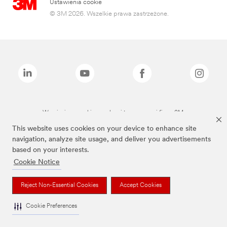
Ustawienia cookie
© 3M 2026. Wszelkie prawa zastrzeżone.
Wymienione marki są znakami towarowymi firmy 3M.
This website uses cookies on your device to enhance site
navigation, analyze site usage, and deliver you advertisements
based on your interests.
Cookie Notice
Reject Non-Essential Cookies
Accept Cookies
Cookie Preferences