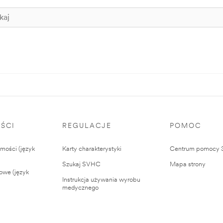
ŚCI
REGULACJE
POMOC
ości (język
Karty charakterystyki
Centrum pomocy
Szukaj SVHC
Mapa strony
owe (język
Instrukcja używania wyrobu
medycznego