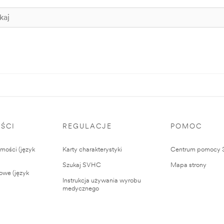
ŚCI
REGULACJE
POMOC
ości (język
Karty charakterystyki
Centrum pomocy
Szukaj SVHC
Mapa strony
owe (język
Instrukcja używania wyrobu
medycznego