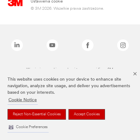
Ustawienia cookie
© 3M 2026. Wszelkie prawa zastrzeżone.
Wymienione marki są znakami towarowymi firmy 3M.
This website uses cookies on your device to enhance site
navigation, analyze site usage, and deliver you advertisements
based on your interests.
Cookie Notice
Reject Non-Essential Cookies
Accept Cookies
Cookie Preferences