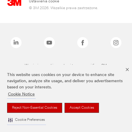
Ustawienia cookie
© 3M 2026. Wszelkie prawa zastrzeżone.
Wymienione marki są znakami towarowymi firmy 3M.
This website uses cookies on your device to enhance site
navigation, analyze site usage, and deliver you advertisements
based on your interests.
Cookie Notice
Reject Non-Essential Cookies
Accept Cookies
Cookie Preferences