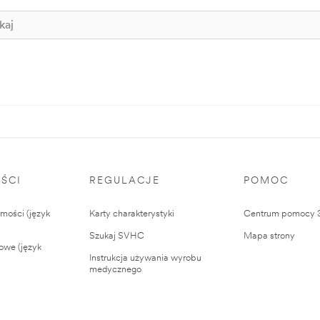
ŚCI
REGULACJE
POMOC
ości (język
Karty charakterystyki
Centrum pomocy
Szukaj SVHC
Mapa strony
owe (język
Instrukcja używania wyrobu
medycznego