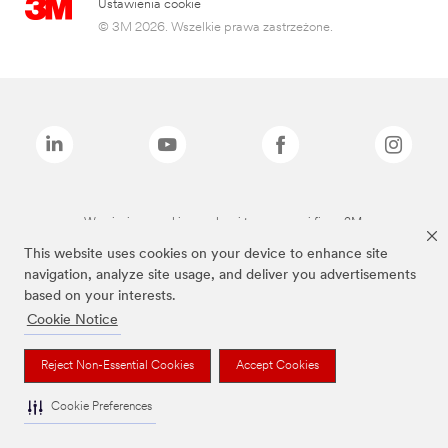
Ustawienia cookie
© 3M 2026. Wszelkie prawa zastrzeżone.
Wymienione marki są znakami towarowymi firmy 3M.
This website uses cookies on your device to enhance site
navigation, analyze site usage, and deliver you advertisements
based on your interests.
Cookie Notice
Reject Non-Essential Cookies
Accept Cookies
Cookie Preferences