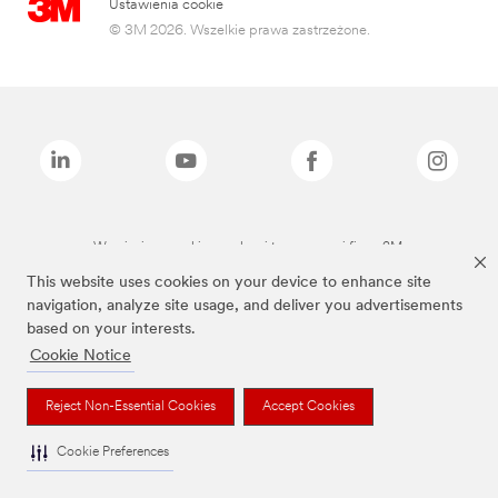
Ustawienia cookie
© 3M 2026. Wszelkie prawa zastrzeżone.
Wymienione marki są znakami towarowymi firmy 3M.
This website uses cookies on your device to enhance site
navigation, analyze site usage, and deliver you advertisements
based on your interests.
Cookie Notice
Reject Non-Essential Cookies
Accept Cookies
Cookie Preferences