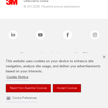
Ustawienia cookie
© 3M 2026. Wszelkie prawa zastrzeżone.
Wymienione marki są znakami towarowymi firmy 3M.
This website uses cookies on your device to enhance site
navigation, analyze site usage, and deliver you advertisements
based on your interests.
Cookie Notice
Reject Non-Essential Cookies
Accept Cookies
Cookie Preferences