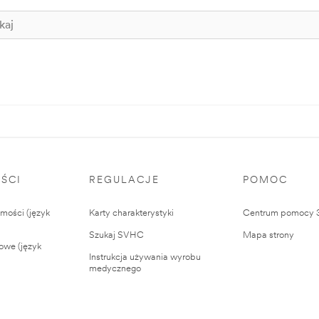
ŚCI
REGULACJE
POMOC
ości (język
Karty charakterystyki
Centrum pomocy
Szukaj SVHC
Mapa strony
owe (język
Instrukcja używania wyrobu
medycznego