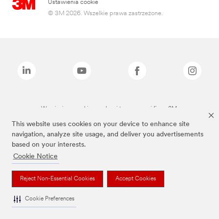
Ustawienia cookie
© 3M 2026. Wszelkie prawa zastrzeżone.
Wymienione marki są znakami towarowymi firmy 3M.
This website uses cookies on your device to enhance site
navigation, analyze site usage, and deliver you advertisements
based on your interests.
Cookie Notice
Reject Non-Essential Cookies
Accept Cookies
Cookie Preferences