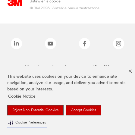
Ustawienia cookie
© 3M 2026. Wszelkie prawa zastrzeżone.
Wymienione marki są znakami towarowymi firmy 3M.
This website uses cookies on your device to enhance site
navigation, analyze site usage, and deliver you advertisements
based on your interests.
Cookie Notice
Reject Non-Essential Cookies
Accept Cookies
Cookie Preferences