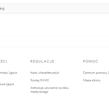
ŚCI
REGULACJE
POMOC
ości (język
Karty charakterystyki
Centrum pomocy
Szukaj SVHC
Mapa strony
owe (język
Instrukcja używania wyrobu
medycznego