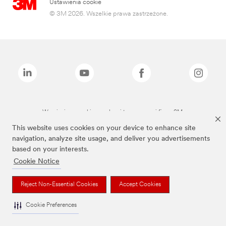
Ustawienia cookie
© 3M 2026. Wszelkie prawa zastrzeżone.
Wymienione marki są znakami towarowymi firmy 3M.
This website uses cookies on your device to enhance site
navigation, analyze site usage, and deliver you advertisements
based on your interests.
Cookie Notice
Reject Non-Essential Cookies
Accept Cookies
Cookie Preferences