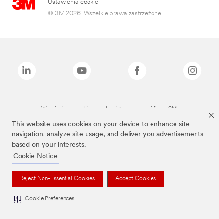
Ustawienia cookie
© 3M 2026. Wszelkie prawa zastrzeżone.
Wymienione marki są znakami towarowymi firmy 3M.
This website uses cookies on your device to enhance site
navigation, analyze site usage, and deliver you advertisements
based on your interests.
Cookie Notice
Reject Non-Essential Cookies
Accept Cookies
Cookie Preferences