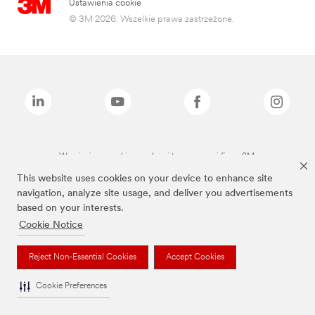
Ustawienia cookie
© 3M 2026. Wszelkie prawa zastrzeżone.
Wymienione marki są znakami towarowymi firmy 3M.
This website uses cookies on your device to enhance site
navigation, analyze site usage, and deliver you advertisements
based on your interests.
Cookie Notice
Reject Non-Essential Cookies
Accept Cookies
Cookie Preferences