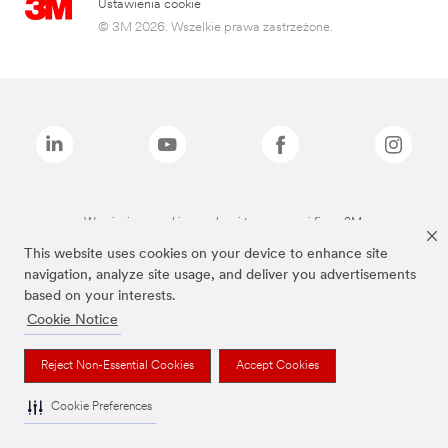
Ustawienia cookie
© 3M 2026. Wszelkie prawa zastrzeżone.
Wymienione marki są znakami towarowymi firmy 3M.
This website uses cookies on your device to enhance site
navigation, analyze site usage, and deliver you advertisements
based on your interests.
Cookie Notice
Reject Non-Essential Cookies
Accept Cookies
Cookie Preferences