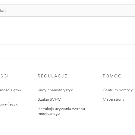
ŚCI
REGULACJE
POMOC
ości (język
Karty charakterystyki
Centrum pomocy
Szukaj SVHC
Mapa strony
owe (język
Instrukcja używania wyrobu
medycznego