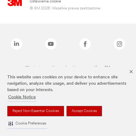
Ustawienia cookie
© 3M 2026. Wszelkie prawa zastrzeżone.
Wymienione marki są znakami towarowymi firmy 3M.
This website uses cookies on your device to enhance site
navigation, analyze site usage, and deliver you advertisements
based on your interests.
Cookie Notice
Reject Non-Essential Cookies
Accept Cookies
Cookie Preferences