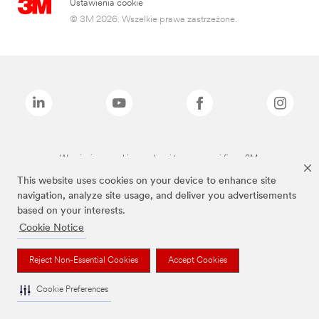
Ustawienia cookie
© 3M 2026. Wszelkie prawa zastrzeżone.
Wymienione marki są znakami towarowymi firmy 3M.
This website uses cookies on your device to enhance site
navigation, analyze site usage, and deliver you advertisements
based on your interests.
Cookie Notice
Reject Non-Essential Cookies
Accept Cookies
Cookie Preferences