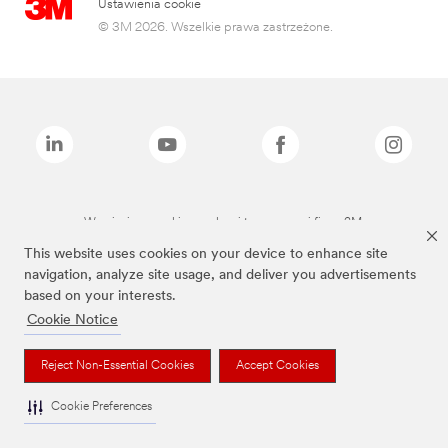
Ustawienia cookie
© 3M 2026. Wszelkie prawa zastrzeżone.
Wymienione marki są znakami towarowymi firmy 3M.
This website uses cookies on your device to enhance site
navigation, analyze site usage, and deliver you advertisements
based on your interests.
Cookie Notice
Reject Non-Essential Cookies
Accept Cookies
Cookie Preferences