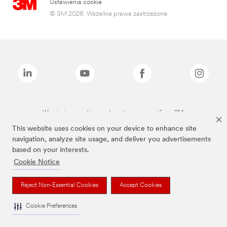
Ustawienia cookie
© 3M 2026. Wszelkie prawa zastrzeżone.
Wymienione marki są znakami towarowymi firmy 3M.
This website uses cookies on your device to enhance site
navigation, analyze site usage, and deliver you advertisements
based on your interests.
Cookie Notice
Reject Non-Essential Cookies
Accept Cookies
Cookie Preferences