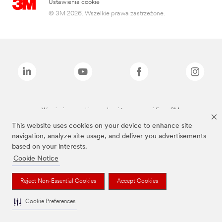
Ustawienia cookie
© 3M 2026. Wszelkie prawa zastrzeżone.
Wymienione marki są znakami towarowymi firmy 3M.
This website uses cookies on your device to enhance site
navigation, analyze site usage, and deliver you advertisements
based on your interests.
Cookie Notice
Reject Non-Essential Cookies
Accept Cookies
Cookie Preferences