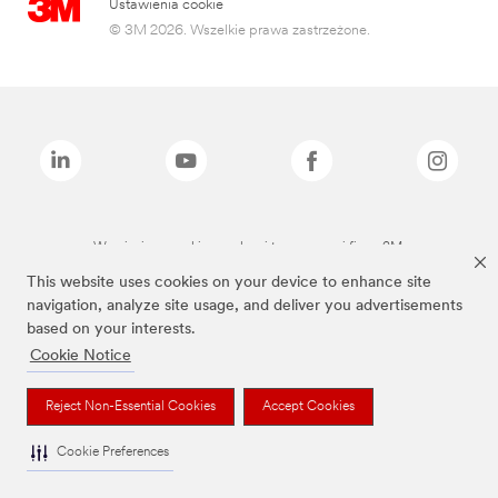
Ustawienia cookie
© 3M 2026. Wszelkie prawa zastrzeżone.
Wymienione marki są znakami towarowymi firmy 3M.
This website uses cookies on your device to enhance site
navigation, analyze site usage, and deliver you advertisements
based on your interests.
Cookie Notice
Reject Non-Essential Cookies
Accept Cookies
Cookie Preferences