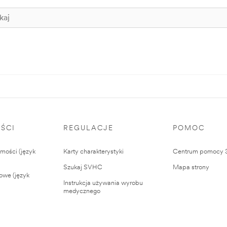
ŚCI
REGULACJE
POMOC
ości (język
Karty charakterystyki
Centrum pomocy
Szukaj SVHC
Mapa strony
owe (język
Instrukcja używania wyrobu
medycznego