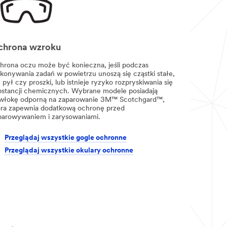
chrona wzroku
hrona oczu może być konieczna, jeśli podczas
konywania zadań w powietrzu unoszą się cząstki stałe,
 pył czy proszki, lub istnieje ryzyko rozpryskiwania się
bstancji chemicznych. Wybrane modele posiadają
włokę odporną na zaparowanie 3M™ Scotchgard™,
óra zapewnia dodatkową ochronę przed
parowywaniem i zarysowaniami.
Przeglądaj wszystkie gogle ochronne
Przeglądaj wszystkie okulary ochronne