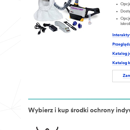
Opcj
Dost
Opcj
iskr
Interakt
Przegląd
Katalog 
Katalog k
Zam
Wybierz i kup środki ochrony ind