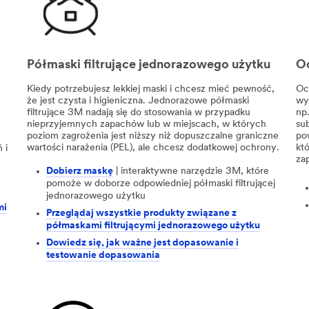
Półmaski filtrujące jednorazowego użytku
O
Kiedy potrzebujesz lekkiej maski i chcesz mieć pewność,
Oc
że jest czysta i higieniczna. Jednorazowe półmaski
wy
filtrujące 3M nadają się do stosowania w przypadku
np.
nieprzyjemnych zapachów lub w miejscach, w których
su
poziom zagrożenia jest niższy niż dopuszczalne graniczne
po
wartości narażenia (PEL), ale chcesz dodatkowej ochrony.
kt
 i
za
Dobierz maskę
| interaktywne narzędzie 3M, które
pomoże w doborze odpowiedniej półmaski filtrującej
jednorazowego użytku
mi
Przeglądaj wszystkie produkty związane z
półmaskami filtrującymi jednorazowego użytku
Dowiedz się, jak ważne jest dopasowanie i
testowanie dopasowania