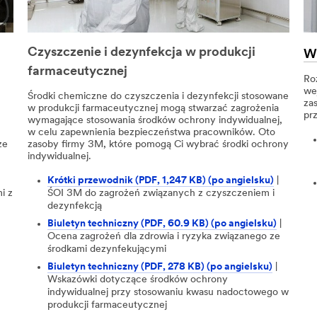
Czyszczenie i dezynfekcja w produkcji
We
farmaceutycznej
Ro
we
Środki chemiczne do czyszczenia i dezynfekcji stosowane
za
w produkcji farmaceutycznej mogą stwarzać zagrożenia
pr
wymagające stosowania środków ochrony indywidualnej,
w celu zapewnienia bezpieczeństwa pracowników. Oto
ze
zasoby firmy 3M, które pomogą Ci wybrać środki ochrony
indywidualnej.
Krótki przewodnik (PDF, 1,247 KB) (po angielsku)
|
i z
ŚOI 3M do zagrożeń związanych z czyszczeniem i
dezynfekcją
Biuletyn techniczny (PDF, 60.9 KB) (po angielsku)
|
Ocena zagrożeń dla zdrowia i ryzyka związanego ze
środkami dezynfekującymi
Biuletyn techniczny (PDF, 278 KB) (po angielsku)
|
Wskazówki dotyczące środków ochrony
indywidualnej przy stosowaniu kwasu nadoctowego w
produkcji farmaceutycznej