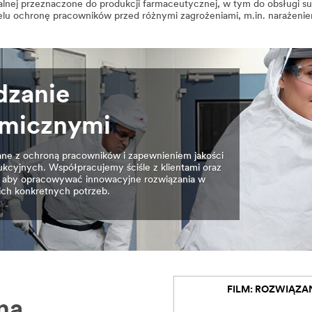
nej przeznaczone do produkcji farmaceutycznej, w tym do obsługi subs
elu ochronę pracowników przed różnymi zagrożeniami, m.in. narażeniem
dzanie
emicznymi
ne z ochroną pracowników i zapewnieniem jakości
cyjnych. Współpracujemy ściśle z klientami oraz
e, aby opracowywać innowacyjne rozwiązania w
ch konkretnych potrzeb.
FILM: ROZWIĄZAN
na