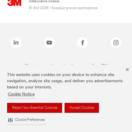
Ustawienia cookie
© 3M 2026. Wszelkie prawa zastrzeżone.
Wymienione marki są znakami towarowymi firmy 3M.
This website uses cookies on your device to enhance site
navigation, analyze site usage, and deliver you advertisements
based on your interests.
Cookie Notice
Reject Non-Essential Cookies
Accept Cookies
Cookie Preferences