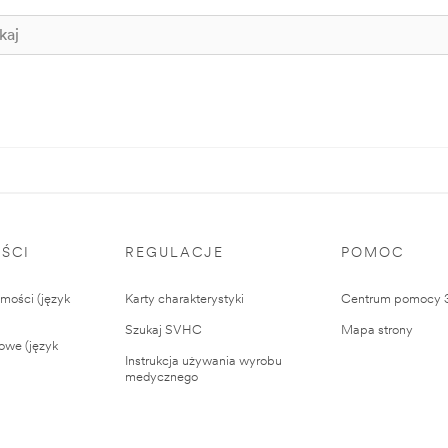
ŚCI
REGULACJE
POMOC
ości (język
Karty charakterystyki
Centrum pomocy
Szukaj SVHC
Mapa strony
owe (język
Instrukcja używania wyrobu
medycznego