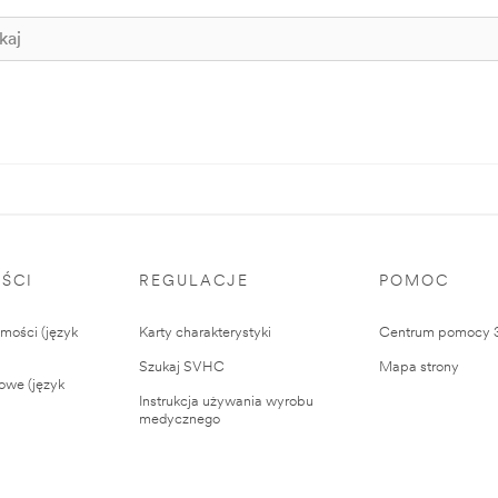
ŚCI
REGULACJE
POMOC
ości (język
Karty charakterystyki
Centrum pomocy
Szukaj SVHC
Mapa strony
owe (język
Instrukcja używania wyrobu
medycznego