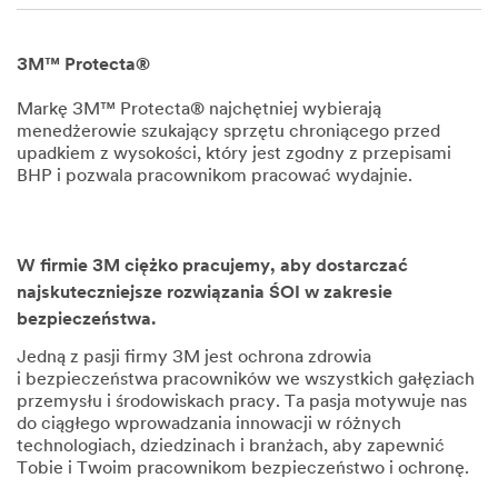
1,
1901
3M™ Protecta®
Markę 3M™ Protecta® najchętniej wybierają
menedżerowie szukający sprzętu chroniącego przed
upadkiem z wysokości, który jest zgodny z przepisami
BHP i pozwala pracownikom pracować wydajnie.
Dec
1,
1901
W firmie 3M ciężko pracujemy, aby dostarczać
najskuteczniejsze rozwiązania ŚOI w zakresie
bezpieczeństwa.
Jedną z pasji firmy 3M jest ochrona zdrowia
i bezpieczeństwa pracowników we wszystkich gałęziach
przemysłu i środowiskach pracy. Ta pasja motywuje nas
do ciągłego wprowadzania innowacji w różnych
technologiach, dziedzinach i branżach, aby zapewnić
Tobie i Twoim pracownikom bezpieczeństwo i ochronę.