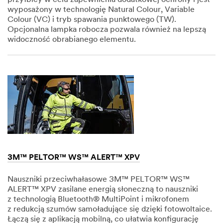
wyposażony w technologię Natural Colour, Variable
Colour (VC) i tryb spawania punktowego (TW).
Opcjonalna lampka robocza pozwala również na lepszą
widoczność obrabianego elementu.
Dec
1,
1901
3M™ PELTOR™ WS™ ALERT™ XPV
Nauszniki przeciwhałasowe 3M™ PELTOR™ WS™
ALERT™ XPV zasilane energią słoneczną to nauszniki
z technologią Bluetooth® MultiPoint i mikrofonem
z redukcją szumów samoładujące się dzięki fotowoltaice.
Łączą się z aplikacją mobilną, co ułatwia konfigurację