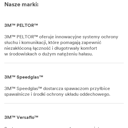
Nasze marki:
3M™ PELTOR™
3M™ PELTOR™ oferuje innowacyjne systemy ochrony
słuchu i komunikacji, które pomagają zapewnić
niezakłóconą łączność i długotrwały komfort
w środowiskach o dużym natężeniu hałasu.
Dec
1,
1901
3M™ Speedglas™
3M™ Speedglas™ dostarcza spawaczom przyłbice
spawalnicze i środki ochrony układu oddechowego.
Dec
1,
1901
3M™ Versaflo™