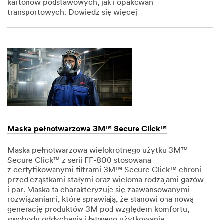
kartonów podstawowych, jak i opakowań
transportowych. Dowiedz się więcej!
Dec
1,
1901
Maska pełnotwarzowa 3M™ Secure Click™
Maska pełnotwarzowa wielokrotnego użytku 3M™
Secure Click™ z serii FF-800 stosowana
z certyfikowanymi filtrami 3M™ Secure Click™ chroni
przed cząstkami stałymi oraz wieloma rodzajami gazów
i par. Maska ta charakteryzuje się zaawansowanymi
rozwiązaniami, które sprawiają, że stanowi ona nową
generację produktów 3M pod względem komfortu,
swobody oddychania i łatwego użytkowania.