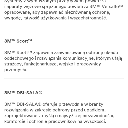
Systemy z wymuszonym przepływem powietrza
i aparaty wężowe sprężonego powietrza 3M™ Versaflo™
opracowane, aby zapewniać niezrównaną ochronę,
wygodę, łatwość użytkowania i wszechstronność.
Dec
1,
1901
3M™ Scott™
3M™ Scott™ zapewnia zaawansowaną ochronę układu
oddechowego i rozwiązania komunikacyjne, którym ufają
strażacy, funkcjonariusze, wojsko i pracownicy
przemysłu.
Dec
1,
1901
3M™ DBI-SALA®
3M™ DBI-SALA® oferuje przewodnie w branży
rozwiązania w zakresie ochrony przed upadkiem,
zaprojektowane z myślą o najwyższej niezawodności,
komforcie i ochronie pracowników na wysokości.
Dec