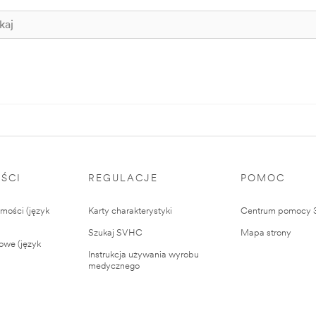
ŚCI
REGULACJE
POMOC
ości (język
Karty charakterystyki
Centrum pomocy
Szukaj SVHC
Mapa strony
owe (język
Instrukcja używania wyrobu
medycznego