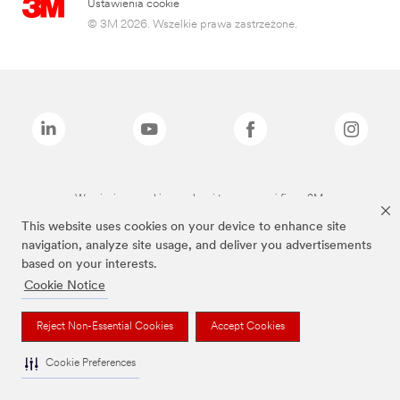
Ustawienia cookie
© 3M 2026. Wszelkie prawa zastrzeżone.
Wymienione marki są znakami towarowymi firmy 3M.
This website uses cookies on your device to enhance site
navigation, analyze site usage, and deliver you advertisements
based on your interests.
Cookie Notice
Reject Non-Essential Cookies
Accept Cookies
Cookie Preferences