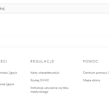
ŚCI
REGULACJE
POMOC
ości (język
Karty charakterystyki
Centrum pomocy
Szukaj SVHC
Mapa strony
owe (język
Instrukcja używania wyrobu
medycznego