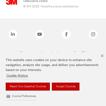
Ustawienia cookie
© 3M 2026. Wszelkie prawa zastrzeżone.
Wymienione marki są znakami towarowymi firmy 3M.
This website uses cookies on your device to enhance site
navigation, analyze site usage, and deliver you advertisements
based on your interests.
Cookie Notice
Reject Non-Essential Cookies
Accept Cookies
Cookie Preferences