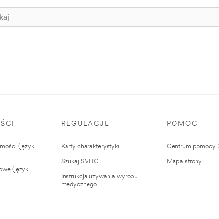
ŚCI
REGULACJE
POMOC
ości (język
Karty charakterystyki
Centrum pomocy
Szukaj SVHC
Mapa strony
owe (język
Instrukcja używania wyrobu
medycznego