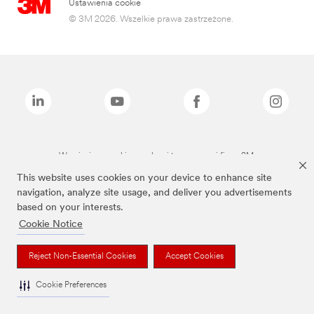
Ustawienia cookie
© 3M 2026. Wszelkie prawa zastrzeżone.
Wymienione marki są znakami towarowymi firmy 3M.
This website uses cookies on your device to enhance site
navigation, analyze site usage, and deliver you advertisements
based on your interests.
Cookie Notice
Reject Non-Essential Cookies
Accept Cookies
Cookie Preferences