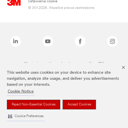
Ustawienia cookie
© 3M 2026. Wszelkie prawa zastrzeżone.
Wymienione marki są znakami towarowymi firmy 3M.
This website uses cookies on your device to enhance site
navigation, analyze site usage, and deliver you advertisements
based on your interests.
Cookie Notice
Reject Non-Essential Cookies
Accept Cookies
Cookie Preferences