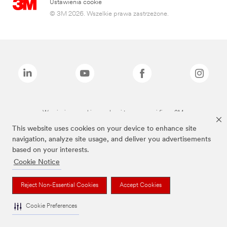
Ustawienia cookie
© 3M 2026. Wszelkie prawa zastrzeżone.
Wymienione marki są znakami towarowymi firmy 3M.
This website uses cookies on your device to enhance site
navigation, analyze site usage, and deliver you advertisements
based on your interests.
Cookie Notice
Reject Non-Essential Cookies
Accept Cookies
Cookie Preferences