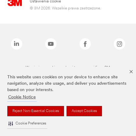
Ustawienia cookie
© 3M 2026. Wszelkie prawa zastrzeżone.
Wymienione marki są znakami towarowymi firmy 3M.
This website uses cookies on your device to enhance site
navigation, analyze site usage, and deliver you advertisements
based on your interests.
Cookie Notice
Reject Non-Essential Cookies
Accept Cookies
Cookie Preferences