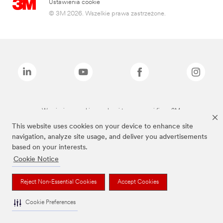
Ustawienia cookie
© 3M 2026. Wszelkie prawa zastrzeżone.
Wymienione marki są znakami towarowymi firmy 3M.
This website uses cookies on your device to enhance site
navigation, analyze site usage, and deliver you advertisements
based on your interests.
Cookie Notice
Reject Non-Essential Cookies
Accept Cookies
Cookie Preferences