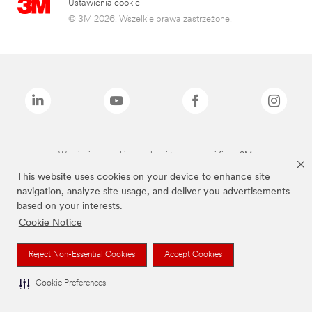
Ustawienia cookie
© 3M 2026. Wszelkie prawa zastrzeżone.
Wymienione marki są znakami towarowymi firmy 3M.
This website uses cookies on your device to enhance site
navigation, analyze site usage, and deliver you advertisements
based on your interests.
Cookie Notice
Reject Non-Essential Cookies
Accept Cookies
Cookie Preferences