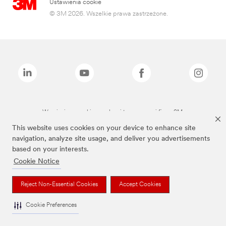
Ustawienia cookie
© 3M 2026. Wszelkie prawa zastrzeżone.
Wymienione marki są znakami towarowymi firmy 3M.
This website uses cookies on your device to enhance site
navigation, analyze site usage, and deliver you advertisements
based on your interests.
Cookie Notice
Reject Non-Essential Cookies
Accept Cookies
Cookie Preferences