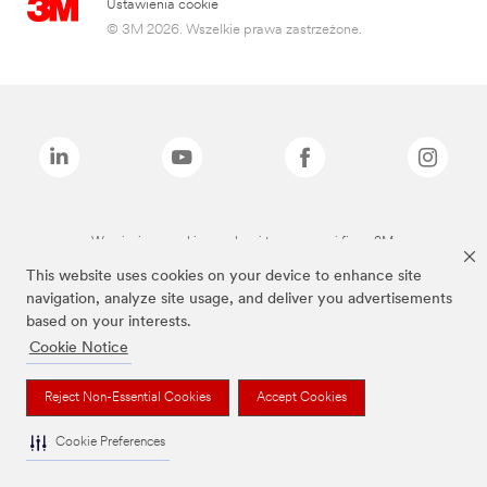
Ustawienia cookie
© 3M 2026. Wszelkie prawa zastrzeżone.
Wymienione marki są znakami towarowymi firmy 3M.
This website uses cookies on your device to enhance site
navigation, analyze site usage, and deliver you advertisements
based on your interests.
Cookie Notice
Reject Non-Essential Cookies
Accept Cookies
Cookie Preferences