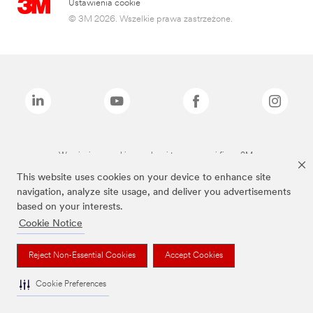
Ustawienia cookie
© 3M 2026. Wszelkie prawa zastrzeżone.
Wymienione marki są znakami towarowymi firmy 3M.
This website uses cookies on your device to enhance site
navigation, analyze site usage, and deliver you advertisements
based on your interests.
Cookie Notice
Reject Non-Essential Cookies
Accept Cookies
Cookie Preferences