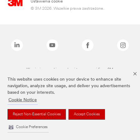
Ustawienia cookie
© 3M 2026. Wszelkie prawa zastrzeżone.
Wymienione marki są znakami towarowymi firmy 3M.
This website uses cookies on your device to enhance site
navigation, analyze site usage, and deliver you advertisements
based on your interests.
Cookie Notice
Reject Non-Essential Cookies
Accept Cookies
Cookie Preferences