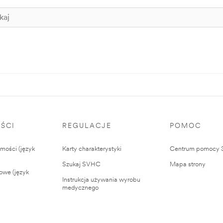
ŚCI
REGULACJE
POMOC
ości (język
Karty charakterystyki
Centrum pomocy
Szukaj SVHC
Mapa strony
owe (język
Instrukcja używania wyrobu
medycznego