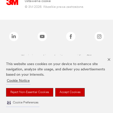
Ustawienia cookie
© 3M 2026. Wszelkie prawa zastrzeżone.
Wymienione marki są znakami towarowymi firmy 3M.
This website uses cookies on your device to enhance site
navigation, analyze site usage, and deliver you advertisements
based on your interests.
Cookie Notice
Reject Non-Essential Cookies
Accept Cookies
Cookie Preferences