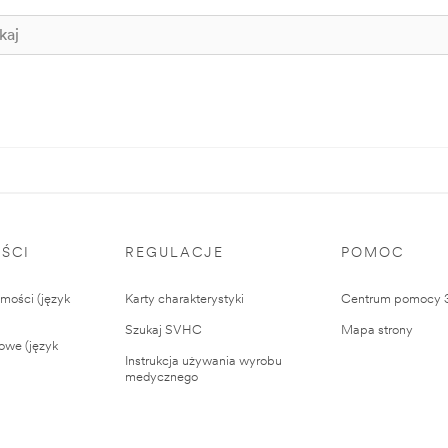
ŚCI
REGULACJE
POMOC
ości (język
Karty charakterystyki
Centrum pomocy
Szukaj SVHC
Mapa strony
owe (język
Instrukcja używania wyrobu
medycznego