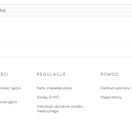
ŚCI
REGULACJE
POMOC
ości (język
Karty charakterystyki
Centrum pomocy
Szukaj SVHC
Mapa strony
owe (język
Instrukcja używania wyrobu
medycznego