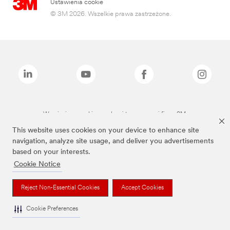
Ustawienia cookie
© 3M 2026. Wszelkie prawa zastrzeżone.
Wymienione marki są znakami towarowymi firmy 3M.
This website uses cookies on your device to enhance site
navigation, analyze site usage, and deliver you advertisements
based on your interests.
Cookie Notice
Reject Non-Essential Cookies
Accept Cookies
Cookie Preferences